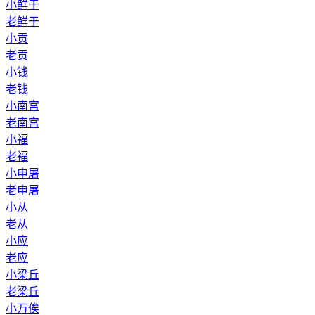
小鲜于
老鲜于
小贡
老贡
小钱
老钱
小南宫
老南宫
小福
老福
小申屠
老申屠
小从
老从
小应
老应
小梁丘
老梁丘
小万俟