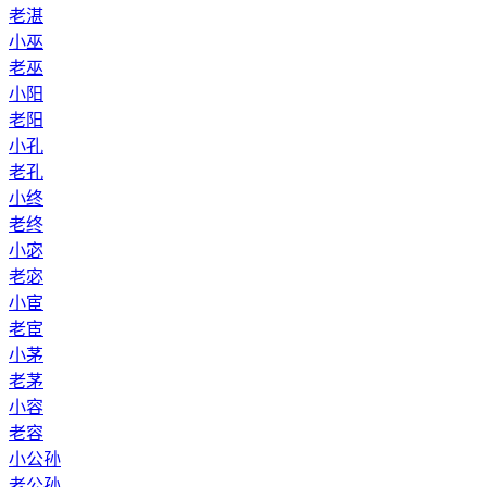
老湛
小巫
老巫
小阳
老阳
小孔
老孔
小终
老终
小宓
老宓
小宦
老宦
小茅
老茅
小容
老容
小公孙
老公孙