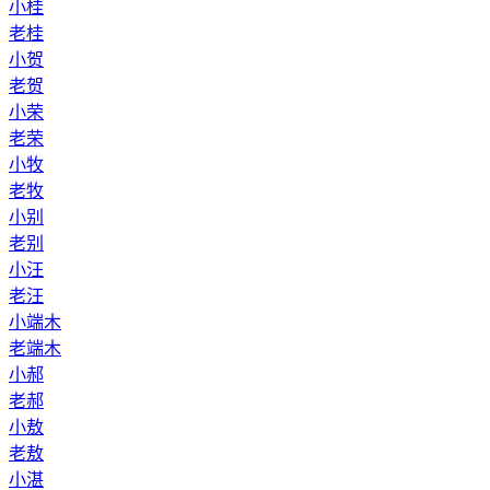
小桂
老桂
小贺
老贺
小荣
老荣
小牧
老牧
小别
老别
小汪
老汪
小端木
老端木
小郝
老郝
小敖
老敖
小湛