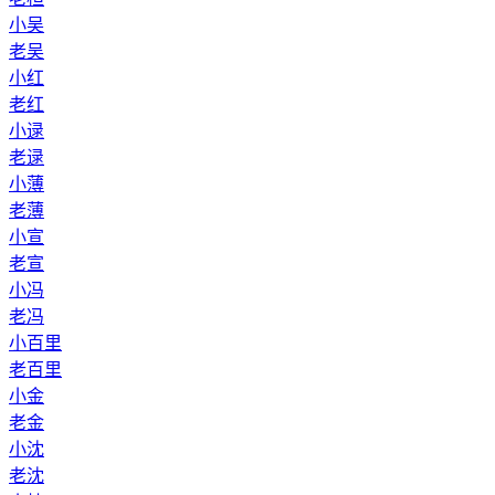
小吴
老吴
小红
老红
小逯
老逯
小薄
老薄
小宣
老宣
小冯
老冯
小百里
老百里
小金
老金
小沈
老沈