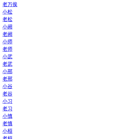
老万俟
小松
老松
小阙
老阙
小师
老师
小武
老武
小邢
老邢
小谷
老谷
小习
老习
小慎
老慎
小桓
老桓