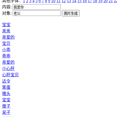
其他字体：
1
2
3
4
5
6
7
8
9
10
11
12
13
14
15
16
17
18
19
20
21
2
内容:
对象:
宝宝
亲亲
亲爱的
宝贝
小乖
乖乖
亲爱的
小心肝
心肝宝贝
达令
笨蛋
猪头
宝宝
傻子
呆子