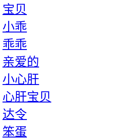
宝贝
小乖
乖乖
亲爱的
小心肝
心肝宝贝
达令
笨蛋