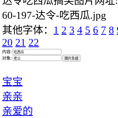
达令吃西瓜搞笑图片网址:https:/
60-197-达令-吃西瓜.jpg
其他字体：
1
2
3
4
5
6
7
8
20
21
22
内容:
对象:
宝宝
亲亲
亲爱的