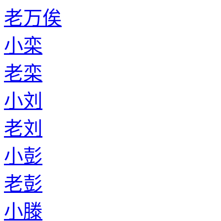
老万俟
小栾
老栾
小刘
老刘
小彭
老彭
小滕