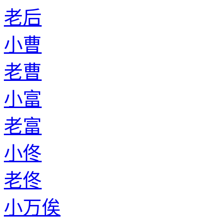
老后
小曹
老曹
小富
老富
小佟
老佟
小万俟