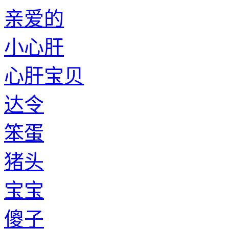
亲爱的
小心肝
心肝宝贝
达令
笨蛋
猪头
宝宝
傻子