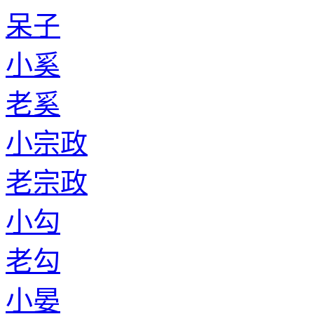
呆子
小奚
老奚
小宗政
老宗政
小勾
老勾
小晏