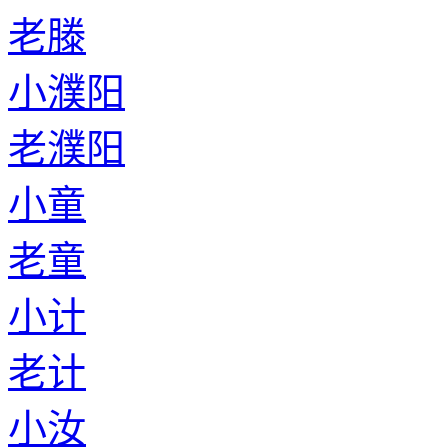
老滕
小濮阳
老濮阳
小童
老童
小计
老计
小汝