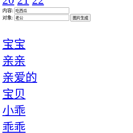
内容:
对象:
宝宝
亲亲
亲爱的
宝贝
小乖
乖乖