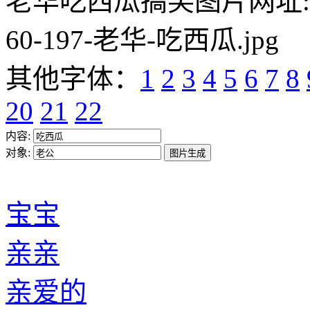
老华吃西瓜搞笑图片网址:https:/
60-197-老华-吃西瓜.jpg
其他字体：
1
2
3
4
5
6
7
8
20
21
22
内容:
对象:
宝宝
亲亲
亲爱的