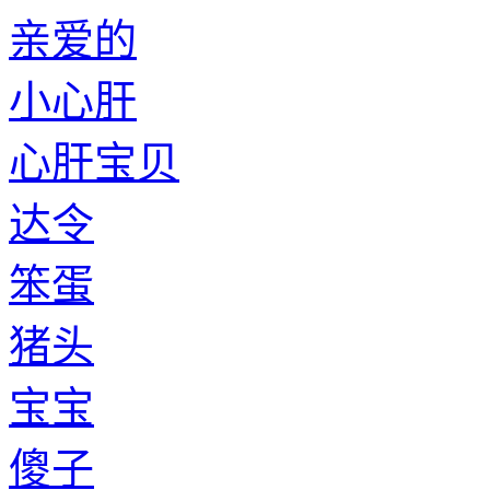
亲爱的
小心肝
心肝宝贝
达令
笨蛋
猪头
宝宝
傻子