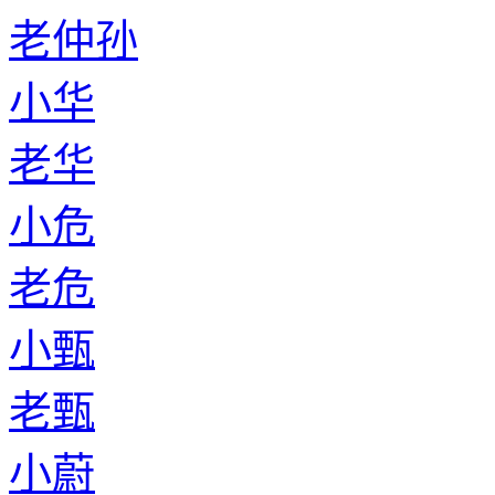
老仲孙
小华
老华
小危
老危
小甄
老甄
小蔚