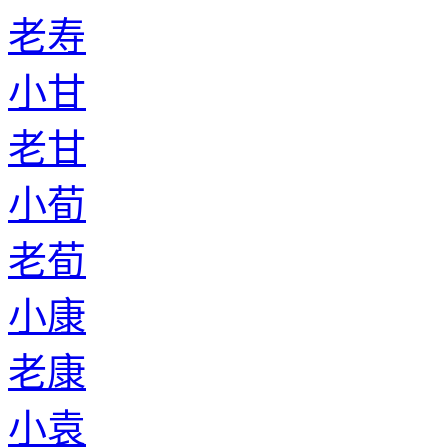
老寿
小甘
老甘
小荀
老荀
小康
老康
小袁