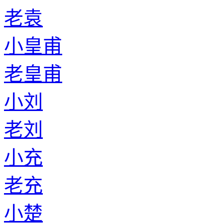
老袁
小皇甫
老皇甫
小刘
老刘
小充
老充
小楚