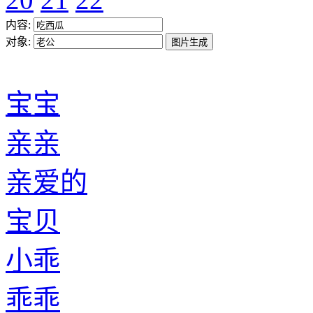
内容:
对象:
宝宝
亲亲
亲爱的
宝贝
小乖
乖乖