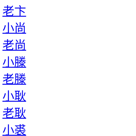
老卞
小尚
老尚
小滕
老滕
小耿
老耿
小裘