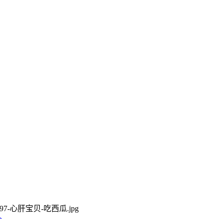
-197-心肝宝贝-吃西瓜.jpg