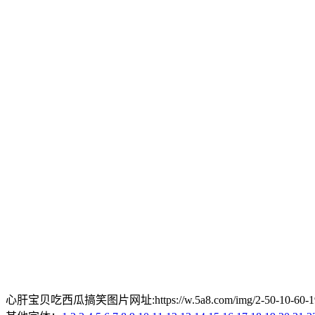
心肝宝贝吃西瓜搞笑图片网址:https://w.5a8.com/img/2-50-10-60