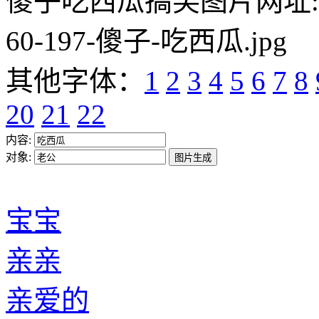
傻子吃西瓜搞笑图片网址:https:/
60-197-傻子-吃西瓜.jpg
其他字体：
1
2
3
4
5
6
7
8
20
21
22
内容:
对象:
宝宝
亲亲
亲爱的