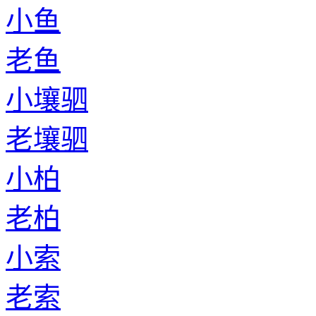
小鱼
老鱼
小壤驷
老壤驷
小柏
老柏
小索
老索