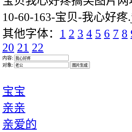
宝贝我心好疼搞笑图片网址:https
10-60-163-宝贝-我心好疼.
其他字体：
1
2
3
4
5
6
7
8
20
21
22
内容:
对象:
宝宝
亲亲
亲爱的