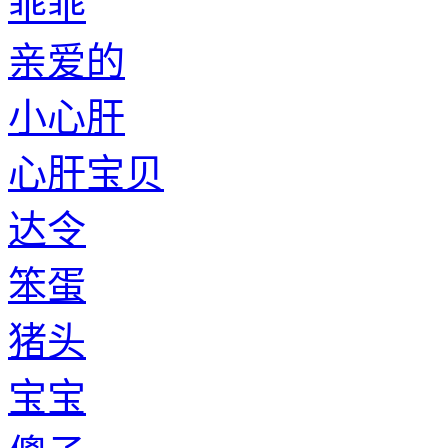
乖乖
亲爱的
小心肝
心肝宝贝
达令
笨蛋
猪头
宝宝