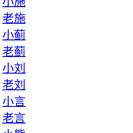
小施
老施
小蓟
老蓟
小刘
老刘
小言
老言