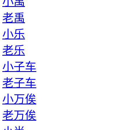
小禹
老禹
小乐
老乐
小子车
老子车
小万俟
老万俟