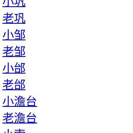
小巩
老巩
小邹
老邹
小邰
老邰
小澹台
老澹台