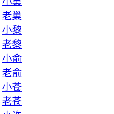
小巢
老巢
小黎
老黎
小俞
老俞
小苍
老苍