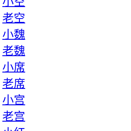
小空
老空
小魏
老魏
小席
老席
小宫
老宫