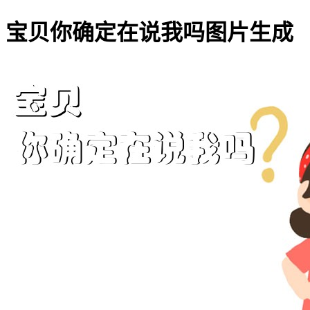
宝贝你确定在说我吗图片生成