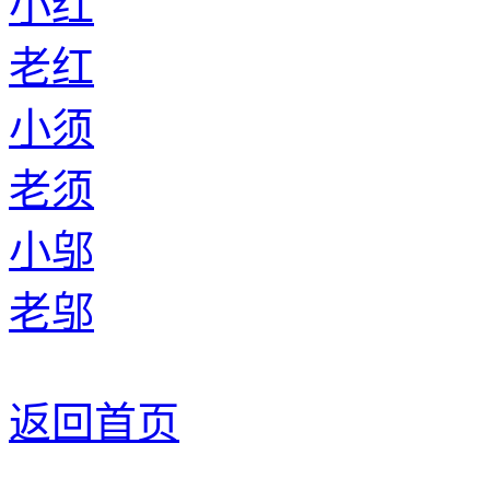
小红
老红
小须
老须
小邬
老邬
返回首页