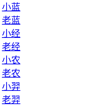
小蓝
老蓝
小经
老经
小农
老农
小羿
老羿