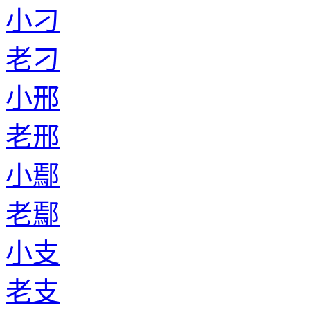
小刁
老刁
小邢
老邢
小鄢
老鄢
小支
老支