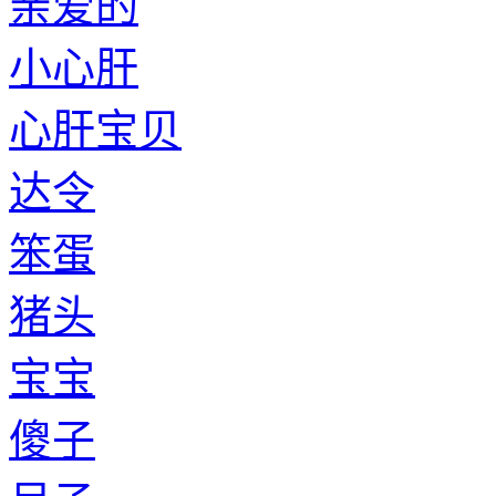
亲爱的
小心肝
心肝宝贝
达令
笨蛋
猪头
宝宝
傻子