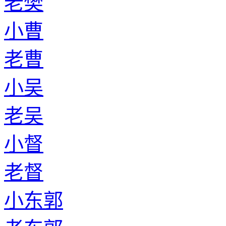
老樊
小曹
老曹
小吴
老吴
小督
老督
小东郭