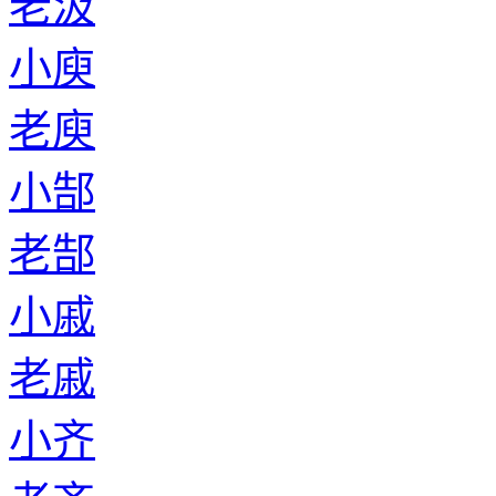
老汲
小庾
老庾
小郜
老郜
小戚
老戚
小齐