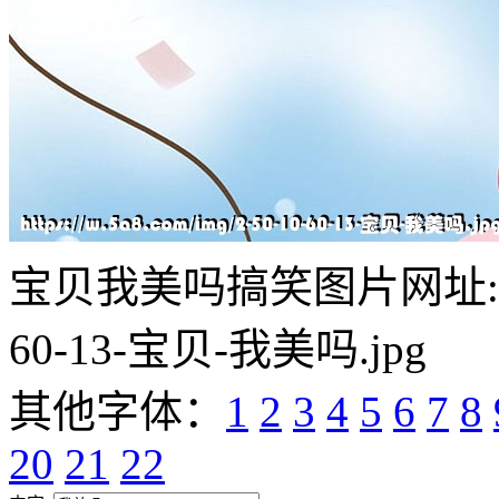
宝贝我美吗搞笑图片网址:https:/
60-13-宝贝-我美吗.jpg
其他字体：
1
2
3
4
5
6
7
8
20
21
22