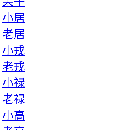
呆子
小居
老居
小戎
老戎
小禄
老禄
小高