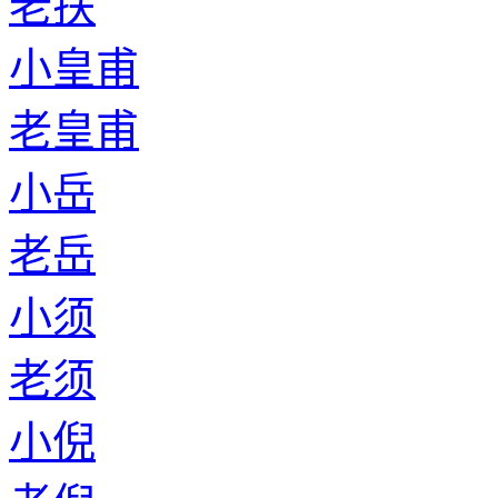
老扶
小皇甫
老皇甫
小岳
老岳
小须
老须
小倪