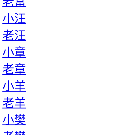
老富
小汪
老汪
小章
老章
小羊
老羊
小樊