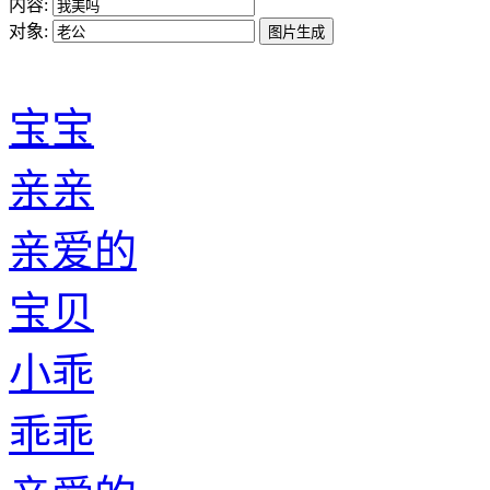
内容:
对象:
宝宝
亲亲
亲爱的
宝贝
小乖
乖乖