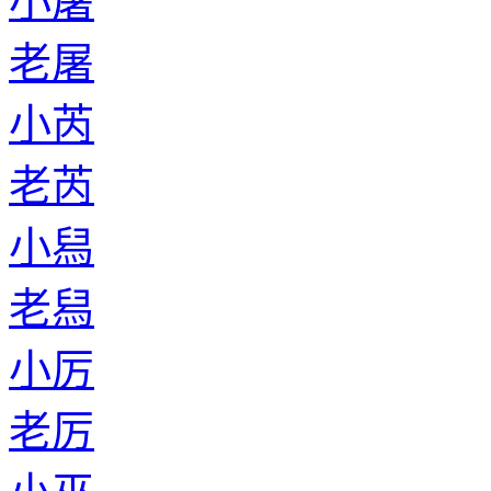
小屠
老屠
小芮
老芮
小舄
老舄
小厉
老厉