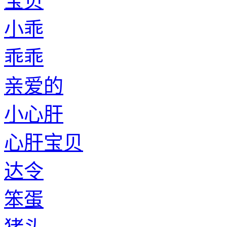
宝贝
小乖
乖乖
亲爱的
小心肝
心肝宝贝
达令
笨蛋