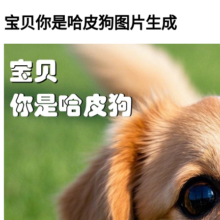
宝贝你是哈皮狗图片生成