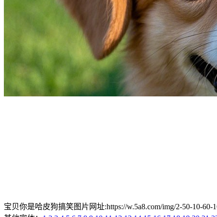
宝贝你是哈皮狗搞笑图片网址:https://w.5a8.com/img/2-50-10-60