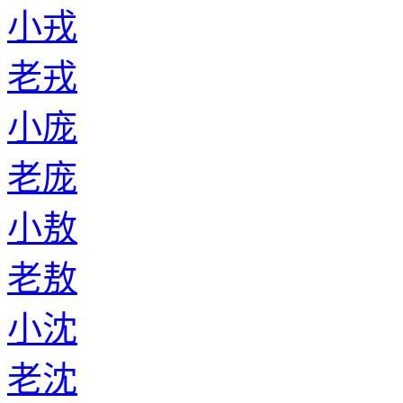
小戎
老戎
小庞
老庞
小敖
老敖
小沈
老沈