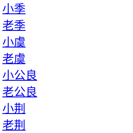
小季
老季
小虞
老虞
小公良
老公良
小荆
老荆