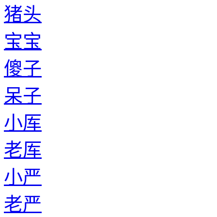
猪头
宝宝
傻子
呆子
小厍
老厍
小严
老严