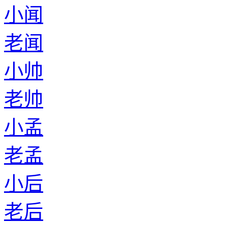
小闻
老闻
小帅
老帅
小孟
老孟
小后
老后