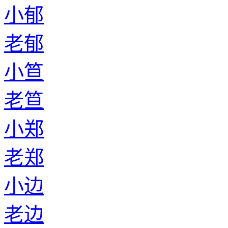
小郁
老郁
小笪
老笪
小郑
老郑
小边
老边