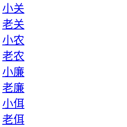
小关
老关
小农
老农
小廉
老廉
小佴
老佴