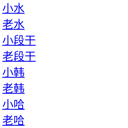
小水
老水
小段干
老段干
小韩
老韩
小哈
老哈