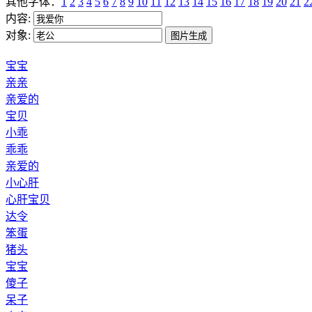
其他字体：
1
2
3
4
5
6
7
8
9
10
11
12
13
14
15
16
17
18
19
20
21
2
内容:
对象:
宝宝
亲亲
亲爱的
宝贝
小乖
乖乖
亲爱的
小心肝
心肝宝贝
达令
笨蛋
猪头
宝宝
傻子
呆子