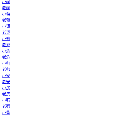
小蒯
老蒯
小蒋
老蒋
小谭
老谭
小郑
老郑
小危
老危
小帅
老帅
小安
老安
小房
老房
小强
老强
小訾