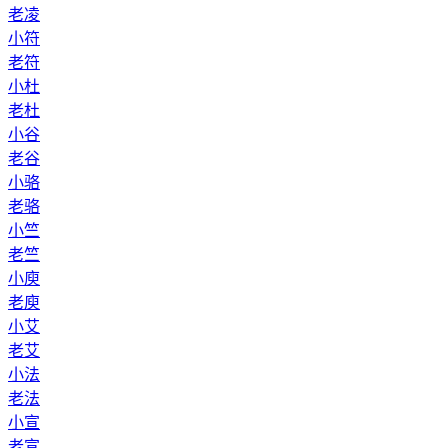
老凌
小符
老符
小杜
老杜
小谷
老谷
小骆
老骆
小竺
老竺
小庾
老庾
小艾
老艾
小法
老法
小宣
老宣