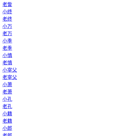
老訾
小终
老终
小万
老万
小季
老季
小慎
老慎
小宰父
老宰父
小萧
老萧
小孔
老孔
小籍
老籍
小郎
老郎