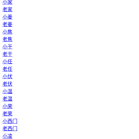
小家
老家
小姜
老姜
小焦
老焦
小干
老干
小任
老任
小伏
老伏
小温
老温
小荣
老荣
小西门
老西门
小凌