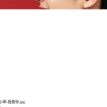
1-小乖-我爱你.jpg