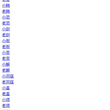
小韩
老韩
小范
老范
小封
老封
小祝
老祝
小贡
老贡
小解
老解
小司寇
老司寇
小盖
老盖
小项
老项